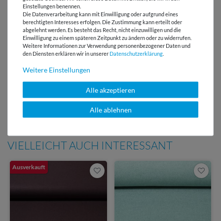
Versandkostenfrei ab 60 € -
Einstellungen benennen.
Die Datenverarbeitung kann mit Einwilligung oder aufgrund eines
Lieferung mit DHL
berechtigten Interesses erfolgen. Die Zustimmung kann erteilt oder
abgelehnt werden. Es besteht das Recht, nicht einzuwilligen und die
E-Mail Kundenservice
Einwilligung zu einem späteren Zeitpunkt zu ändern oder zu widerrufen.
Antwort in 24h
Weitere Informationen zur Verwendung personenbezogener Daten und
den Diensten erklären wir in unserer
Daten­schutz­erklärung
.
Über 98% positive
Weitere Einstellungen
Bewertungen
Alle akzeptieren
Über 110 Gratis
Schnittmuster für Dich
Alle ablehnen
VIELLEICHT AUCH INTERESSANT
Ausverkauft