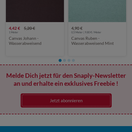
4,42 €
5,20 €
4,90 €
1
Meter
0,5 Meter | 9,80 € / Meter
Canvas Johann -
Canvas Ruben -
Wasserabweisend
Wasserabweisend Mint
Dunkelbraun Garngefärbt
Melange
Melde Dich jetzt für den Snaply-Newsletter
an und erhalte ein exklusives Freebie !
Jetzt abonnieren