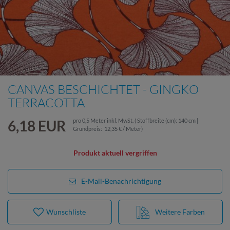
CANVAS BESCHICHTET - GINGKO
TERRACOTTA
6,18 EUR
pro
0,5
Meter
inkl. MwSt.
( Stoffbreite (cm): 140 cm |
Grundpreis:
12,35 € / Meter
)
Produkt aktuell vergriffen
E-Mail-Benachrichtigung
Wunschliste
Weitere Farben