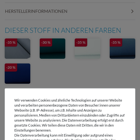
HERSTELLERINFORMATIONEN
DIESER STOFF IN ANDEREN FARBEN
-35 %
-30 %
-35 %
-35 %
-20 %
Wir verwenden Cookies und ähnliche Technologien auf unserer Website
und verarbeiten personenbezogene Daten von Besucher:innen unserer
Webseite (z.B. IP-Adresse), um z.B. Inhalte und Anzeigen zu
personalisieren, Medien von Drittanbietern einzubinden oder Zugriffe auf
Versandkostenfrei ab 60 € -
unsere Website zu analysieren. Die Datenverarbeitung erfolgt erst durch
Lieferung mit DHL
gesetzte Cookies. Wir teilen diese Daten mit Dritten, die wir in den
Einstellungen benennen.
E-Mail Kundenservice
Die Datenverarbeitung kann mit Einwilligung oder aufgrund eines