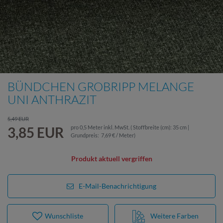
BÜNDCHEN GROBRIPP MELANGE
UNI ANTHRAZIT
5,49 EUR
3,85 EUR
pro
0,5
Meter
inkl. MwSt.
( Stoffbreite (cm): 35 cm |
Grundpreis:
7,69 € / Meter
)
Produkt aktuell vergriffen
E-Mail-Benachrichtigung
Wunschliste
Weitere Farben