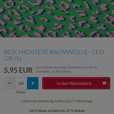
BESCHICHTETE BAUMWOLLE - LEO
GRÜN
5,95 EUR
pro
0,5
Meter
inkl. MwSt.
( Stoffbreite (cm): 145 cm |
Grundpreis:
11,90 € / Meter
)
In den Warenkorb
Meter
Sofort versandfertig, Lieferzeit 2-4 Werktage
Ab 5 Meter erhältst Du 15 % Rabatt