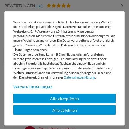
BEWERTUNGEN
( 2 )
HERSTELLERINFORMATIONEN
Wir verwenden Cookies und ähnliche Technologien auf unserer Website
und verarbeiten personenbezogene Daten von Besucher:innen unserer
Webseite (z.B. IP-Adresse), um z.B. Inhalte und Anzeigen zu
personalisieren, Medien von Drittanbietern einzubinden oder Zugriffe auf
DIESER STOFF IN ANDEREN FARBEN
unsere Website zu analysieren. Die Datenverarbeitung erfolgt erst durch
gesetzte Cookies. Wir teilen diese Daten mit Dritten, die wir in den
Einstellungen benennen.
Die Datenverarbeitung kann mit Einwilligung oder aufgrund eines
berechtigten Interesses erfolgen. Die Zustimmung kann erteilt oder
abgelehnt werden. Es besteht das Recht, nicht einzuwilligen und die
Einwilligung zu einem späteren Zeitpunkt zu ändern oder zu widerrufen.
Weitere Informationen zur Verwendung personenbezogener Daten und
den Diensten erklären wir in unserer
Daten­schutz­erklärung
.
Weitere Einstellungen
Versandkostenfrei ab 60 € -
Alle akzeptieren
Lieferung mit DHL
Alle ablehnen
E-Mail Kundenservice
Antwort in 24h