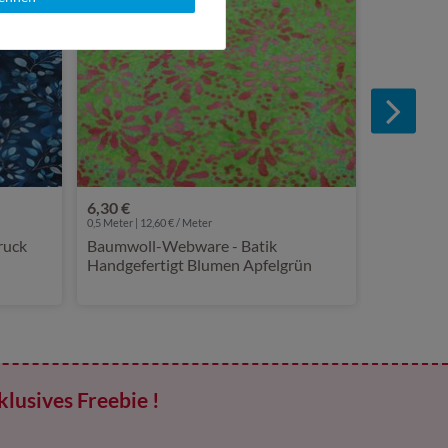
6,30 €
0,5 Meter | 12,60 € / Meter
ruck
Baumwoll-Webware - Batik
Handgefertigt Blumen Apfelgrün
klusives Freebie !