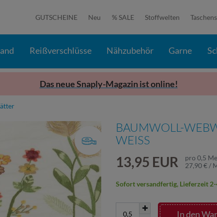
GUTSCHEINE
Neu
% SALE
Stoffwelten
Taschens
band
Reißverschlüsse
Nähzubehör
Garne
Sc
Das neue Snaply-Magazin ist online!
ätter
BAUMWOLL-WEBWA
WEISS
13,95 EUR
pro
0,5
Me
27,90 € / 
Sofort versandfertig, Lieferzeit 
In den Wa