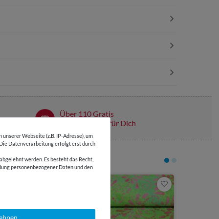
Über 110 Gratis
Schnittmuster für Dich
unserer Webseite (z.B. IP-Adresse), um
 Die Datenverarbeitung erfolgt erst durch
abgelehnt werden. Es besteht das Recht,
wendung personenbezogener Daten und den
6,65 €
0,5 Meter | 13
Baumwoll-Satin - 
Fuchsia
lehnen