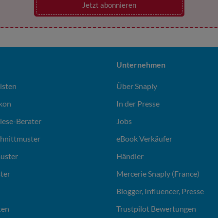
Jetzt abonnieren
Unternehmen
isten
Über Snaply
ikon
In der Presse
liese-Berater
Jobs
chnittmuster
eBook Verkäufer
uster
Händler
ter
Mercerie Snaply (France)
Blogger, Influencer, Presse
ten
Trustpilot Bewertungen