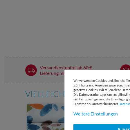
Versandkostenfrei ab 60 € -
Lieferung mit DHL
Wir verwenden Cookies und ähnliche Tec
z.B. Inhalte und Anzeigen zu personalisi
gesetzte Cookies. Wir teilen diese Daten
VIELLEICHT AUCH INTERE
Die Datenverarbeitung kann mit Einwilli
nicht einzuwilligen und die Einwilligun
Diensten erklären wir in unserer
Daten­s
Weitere Einstellungen
Alle a