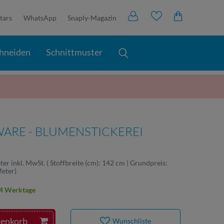
tars
WhatsApp
Snaply-Magazin
hneiden
Schnittmuster
RE - BLUMENSTICKEREI
ter
inkl. MwSt.
( Stoffbreite (cm): 142 cm | Grundpreis:
Meter
)
2-4 Werktage
renkorb
Wunschliste