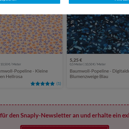
5,25 €
 10,50 € / Meter
0,5 Meter | 10,50 € / Meter
mwoll-Popeline - Kleine
Baumwoll-Popeline - Digitald
en Hellrosa
Blumenzweige Blau
(1)
für den Snaply-Newsletter an und erhalte ein ex