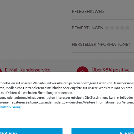
PFLEGEHINWEIS
BEWERTUNGEN
HERSTELLERINFORMATIONEN
E-Mail Kundenservice
Über 98% positive
Antwort in 24h
Bewertungen
hnologien auf unserer Website und verarbeiten personenbezogene Daten von Besucher:innen 
eren, Medien von Drittanbietern einzubinden oder Zugriffe auf unsere Website zu analysieren.
 mit Dritten, die wir in den Einstellungen benennen.
SSANT
gung oder aufgrund eines berechtigten Interesses erfolgen. Die Zustimmung kann erteilt oder 
g zu einem späteren Zeitpunkt zu ändern oder zu widerrufen. Weitere Informationen zur Ver
chutz­erklärung
.
kzeptieren
Alle ab