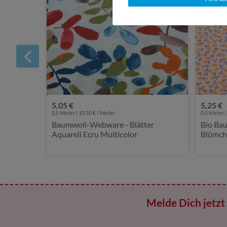
5,05 €
5,25 €
0,5 Meter | 10,10 € / Meter
0,5 Meter |
Baumwoll-Webware - Blätter
Bio Bau
Aquarell Ecru Multicolor
Blümch
Melde Dich jetzt 