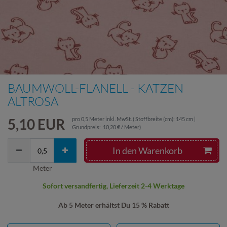
BAUMWOLL-FLANELL - KATZEN
ALTROSA
5,10 EUR
pro
0,5
Meter
inkl. MwSt.
( Stoffbreite (cm): 145 cm |
Grundpreis:
10,20 € / Meter
)
In den Warenkorb
Meter
Sofort versandfertig, Lieferzeit 2-4 Werktage
Ab 5 Meter erhältst Du 15 % Rabatt