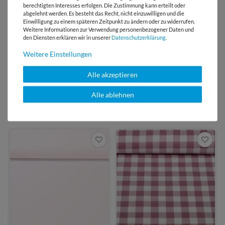
E-Mail Kundenservice
berechtigten Interesses erfolgen. Die Zustimmung kann erteilt oder
Antwort in 24h
abgelehnt werden. Es besteht das Recht, nicht einzuwilligen und die
Einwilligung zu einem späteren Zeitpunkt zu ändern oder zu widerrufen.
Weitere Informationen zur Verwendung personenbezogener Daten und
Über 98% positive
den Diensten erklären wir in unserer
Daten­schutz­erklärung
.
Bewertungen
Weitere Einstellungen
Über 110 Gratis
Schnittmuster für Dich
Alle akzeptieren
Alle ablehnen
VIELLEICHT AUCH INTERESSANT