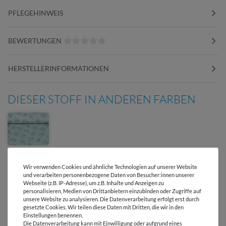
PFLEGEHINWEIS
BEWERTUNGEN
HERSTELLERINFORMATIONEN
DIESER STOFF IN ANDEREN FARBEN
Wir verwenden Cookies und ähnliche Technologien auf unserer Website
und verarbeiten personenbezogene Daten von Besucher:innen unserer
Webseite (z.B. IP-Adresse), um z.B. Inhalte und Anzeigen zu
personalisieren, Medien von Drittanbietern einzubinden oder Zugriffe auf
Versandkostenfrei ab 60 € -
unsere Website zu analysieren. Die Datenverarbeitung erfolgt erst durch
Lieferung mit DHL
gesetzte Cookies. Wir teilen diese Daten mit Dritten, die wir in den
Einstellungen benennen.
Die Datenverarbeitung kann mit Einwilligung oder aufgrund eines