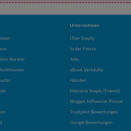
Unternehmen
isten
Über Snaply
ikon
In der Presse
liese-Berater
Jobs
chnittmuster
eBook Verkäufer
uster
Händler
ter
Mercerie Snaply (France)
Blogger, Influencer, Presse
ten
Trustpilot Bewertungen
d
Google Bewertungen