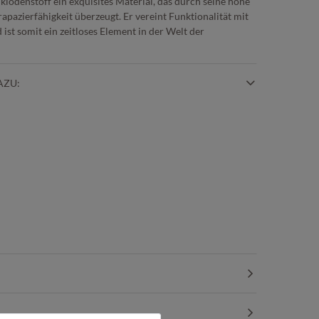
lklodenstoff ein exquisites Material, das durch seine hohe
apazierfähigkeit überzeugt. Er vereint Funktionalität mit
ist somit ein zeitloses Element in der Welt der
AZU: