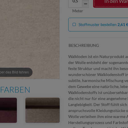
In den Wa
Meter
Stoffmuster bestellen
2,61 
BESCHREIBUNG
Walkloden ist ein Naturprodukt a
der Wolle entsteht der sogenannte
feste Struktur und macht ihn bes
r das Bild fahren
wunderschöner Walklodenstoff in 
subtile, harmonische Mischung v
dem Gewebe eine natürliche, lebe
 FARBEN
Walklodenstoffs ist unübersehbar.
die nicht nur für eine angenehme
Langlebigkeit. Der Stoff fühlt sic
anspruchsvolle Kleidungsstücke o
Wolle verleihen ihm eine warme A
Herstellungsprozess und Farbstoff