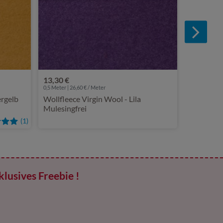
13,30 €
0,5 Meter | 26,60 € / Meter
ergelb
Wollfleece Virgin Wool - Lila
Mulesingfrei
(1)
klusives Freebie !