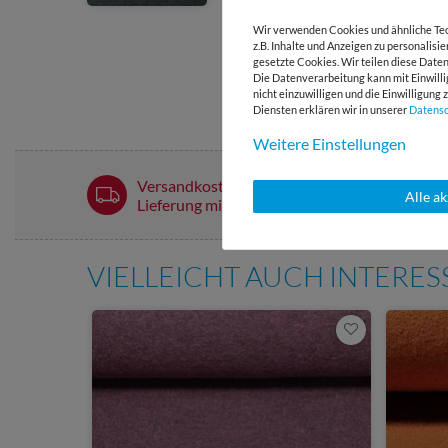
Wir verwenden Cookies und ähnliche Tec
z.B. Inhalte und Anzeigen zu personalisi
gesetzte Cookies. Wir teilen diese Daten
Die Datenverarbeitung kann mit Einwilli
nicht einzuwilligen und die Einwilligun
Diensten erklären wir in unserer
Daten­s
Weitere Einstellungen
Versandkostenfrei ab 60 € -
Alle a
Lieferung mit DHL
VIELLEICHT AUCH INTERE