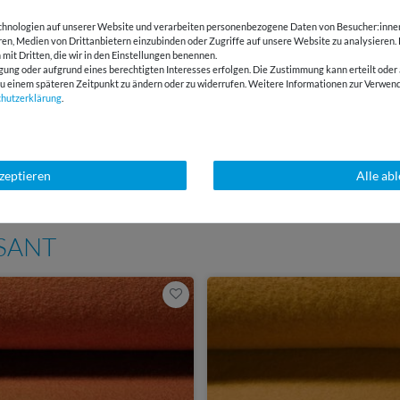
hnologien auf unserer Website und verarbeiten personenbezogene Daten von Besucher:innen 
BEWERTUNGEN
eren, Medien von Drittanbietern einzubinden oder Zugriffe auf unsere Website zu analysieren.
 mit Dritten, die wir in den Einstellungen benennen.
gung oder aufgrund eines berechtigten Interesses erfolgen. Die Zustimmung kann erteilt oder 
g zu einem späteren Zeitpunkt zu ändern oder zu widerrufen. Weitere Informationen zur Ver
HERSTELLERINFORMATIONEN
chutz­erklärung
.
E-Mail Kundenservice
Über 98% positive
kzeptieren
Alle ab
Antwort in 24h
Bewertungen
SSANT