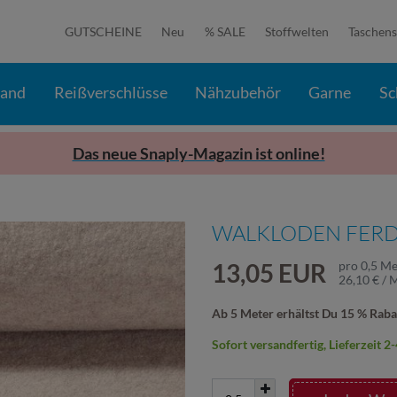
GUTSCHEINE
Neu
% SALE
Stoffwelten
Taschens
band
Reißverschlüsse
Nähzubehör
Garne
Sc
Das neue Snaply-Magazin ist online!
WALKLODEN FERD
13,05 EUR
pro
0,5
Me
26,10 € / 
Ab 5 Meter erhältst Du 15 % Raba
Sofort versandfertig, Lieferzeit 