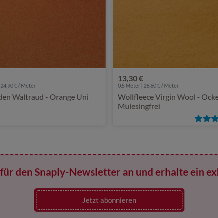
13,30 €
 24,90 € / Meter
0,5 Meter | 26,60 € / Meter
den Waltraud - Orange Uni
Wollfleece Virgin Wool - Ock
Mulesingfrei
für den Snaply-Newsletter an und erhalte ein ex
Jetzt abonnieren