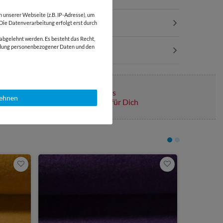
unserer Webseite (z.B. IP-Adresse), um
 Die Datenverarbeitung erfolgt erst durch
abgelehnt werden. Es besteht das Recht,
wendung personenbezogener Daten und den
Über 110 Gratis
lehnen
Schnittmuster für Dich
13,30 €
0,5 Meter | 26
Wollfleec
Mulesingf