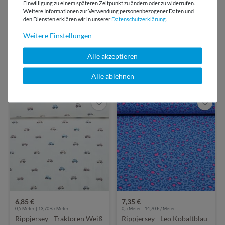
Bewertungen
Einwilligung zu einem späteren Zeitpunkt zu ändern oder zu widerrufen.
Weitere Informationen zur Verwendung personenbezogener Daten und
den Diensten erklären wir in unserer
Daten­schutz­erklärung
.
Über 110 Gratis
Schnittmuster für Dich
Weitere Einstellungen
Alle akzeptieren
VIELLEICHT AUCH INTERESSANT
Alle ablehnen
6,85 €
7,35 €
0,5 Meter | 13,70 € / Meter
0,5 Meter | 14,70 € / Meter
Rippjersey - Traktoren Weiß
Rippjersey - Leo Kobaltblau