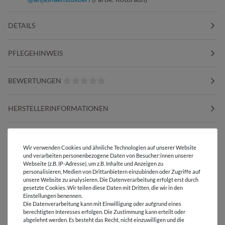
DETAILS
PFLEGEHINWEIS
BEWERTUNGEN
HERSTELLERINFORMATIONEN
Wir verwenden Cookies und ähnliche Technologien auf unserer Website
und verarbeiten personenbezogene Daten von Besucher:innen unserer
Versandkostenfrei ab 60 € -
Webseite (z.B. IP-Adresse), um z.B. Inhalte und Anzeigen zu
Lieferung mit DHL
personalisieren, Medien von Drittanbietern einzubinden oder Zugriffe auf
unsere Website zu analysieren. Die Datenverarbeitung erfolgt erst durch
gesetzte Cookies. Wir teilen diese Daten mit Dritten, die wir in den
E-Mail Kundenservice
Einstellungen benennen.
Antwort in 24h
Die Datenverarbeitung kann mit Einwilligung oder aufgrund eines
berechtigten Interesses erfolgen. Die Zustimmung kann erteilt oder
Über 98% positive
abgelehnt werden. Es besteht das Recht, nicht einzuwilligen und die