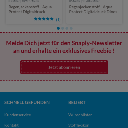
0,5 Meter | 13,90 € / Meter
0,5 Meter | 13,90 € / Meter
Regenjackenstoff - Aqua
Regenjackenstoff - Aqua
Protect Digitaldruck
Protect Digitaldruck Dinos
Lastwagen Blau
Ecru
(1)
Melde Dich jetzt für den Snaply-Newsletter
an und erhalte ein exklusives Freebie !
Jetzt abonnieren
SCHNELL GEFUNDEN
BELIEBT
Kundenservice
Wunschlisten
Kontakt
Stofflexikon