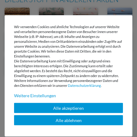
Wir verwenden Cookies und ähnliche Technologien auf unserer Website
und verarbeiten personenbezogene Daten von Besucher:innen unserer
Webseite (z.B. IP-Adresse), um z.B. Inhalte und Anzeigen zu
personalisieren, Medien von Drittanbietern einzubinden oder Zugriffe auf
unsere Website zu analysieren. Die Datenverarbeitung erfolgt erst durch
gesetzte Cookies. Wir teilen diese Daten mit Dritten, die wir in den
Einstellungen benennen.
Die Datenverarbeitung kann mit Einwilligung oder aufgrund eines
berechtigten Interesses erfolgen. Die Zustimmung kann erteilt oder
abgelehnt werden. Es besteht das Recht, nicht einzuwilligen und die
Einwilligung zu einem späteren Zeitpunkt zu ändern oder zu widerrufen.
Weitere Informationen zur Verwendung personenbezogener Daten und
den Diensten erklären wir in unserer
Daten­schutz­erklärung
.
Weitere Einstellungen
Alle akzeptieren
Versandkostenfrei ab 60 € -
Lieferung mit DHL
Alle ablehnen
E-Mail Kundenservice
Antwort in 24h