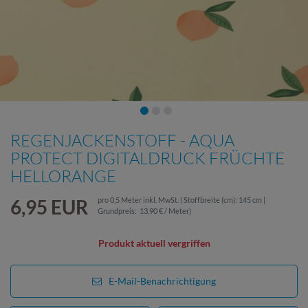
REGENJACKENSTOFF - AQUA
PROTECT DIGITALDRUCK FRÜCHTE
HELLORANGE
6,95 EUR
pro
0,5
Meter
inkl. MwSt.
( Stoffbreite (cm): 145 cm |
Grundpreis:
13,90 € / Meter
)
Produkt aktuell vergriffen
E-Mail-Benachrichtigung