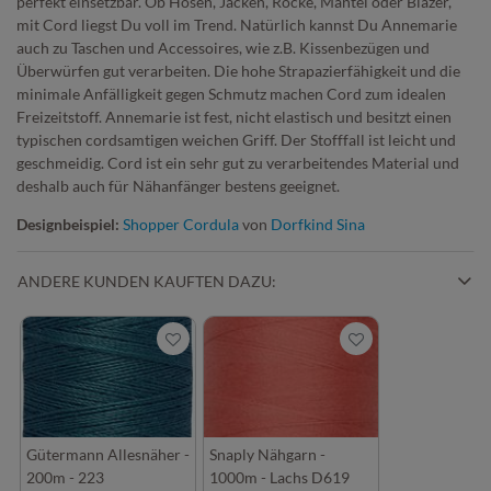
perfekt einsetzbar. Ob Hosen, Jacken, Röcke, Mäntel oder Blazer,
mit Cord liegst Du voll im Trend. Natürlich kannst Du Annemarie
auch zu Taschen und Accessoires, wie z.B. Kissenbezügen und
Überwürfen gut verarbeiten. Die hohe Strapazierfähigkeit und die
minimale Anfälligkeit gegen Schmutz machen Cord zum idealen
Freizeitstoff. Annemarie ist fest, nicht elastisch und besitzt einen
typischen cordsamtigen weichen Griff. Der Stofffall ist leicht und
geschmeidig. Cord ist ein sehr gut zu verarbeitendes Material und
deshalb auch für Nähanfänger bestens geeignet.
Designbeispiel:
Shopper Cordula
von
Dorfkind Sina
ANDERE KUNDEN KAUFTEN DAZU:
Gütermann Allesnäher -
Snaply Nähgarn -
200m - 223
1000m - Lachs D619