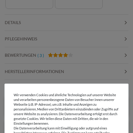
DETAILS
PFLEGEHINWEIS
BEWERTUNGEN
( 3 )
HERSTELLERINFORMATIONEN
DIESER STOFF IN ANDEREN FARBEN
Wir verwenden Cookies und ähnliche Technologien auf unserer Website
und verarbeiten personenbezogene Daten von Besucher:innen unserer
Webseite (z.B. IP-Adresse), um z.B. Inhalte und Anzeigen zu
personalisieren, Medien von Drittanbietern einzubinden oder Zugriffe auf
unsere Website zu analysieren. Die Datenverarbeitung erfolgt erst durch
gesetzte Cookies. Wir teilen diese Daten mit Dritten, die wir in den
Einstellungen benennen.
Die Datenverarbeitung kann mit Einwilligung oder aufgrund eines
berechtigten Interesses erfolgen. Die Zustimmung kann erteilt oder