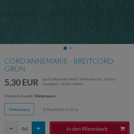
CORD ANNEMARIE - BREITCORD
GRÜN
5,30 EUR
pro
0,5
Meter
inkl. MwSt.
( Stoffbreite (cm): 150 cm |
Grundpreis:
10,60 € / Meter
)
Deine Auswahl:
Meterware
Meterware
% Reststück 0,10 m
In den Warenkorb