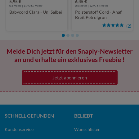
5,95 €
6,45 €
0,5 Meter | 11,90 € / Meter
0,5 Meter | 12,90 € / Meter
Babycord Clara - Uni Salbei
Polsterstoff Cord - Anafi
Breit Petrolgrün
(2)
Melde Dich jetzt für den Snaply-Newsletter
an und erhalte ein exklusives Freebie !
Jetzt abonnieren
SCHNELL GEFUNDEN
BELIEBT
Kundenservice
Wunschlisten