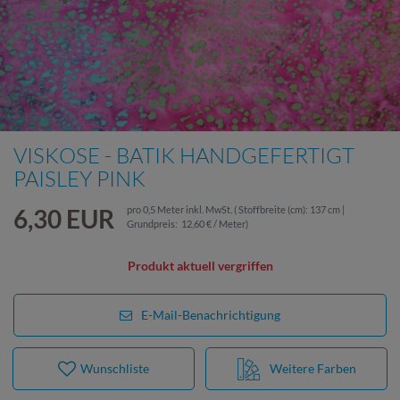
VISKOSE - BATIK HANDGEFERTIGT
PAISLEY PINK
6,30 EUR
pro
0,5
Meter
inkl. MwSt.
( Stoffbreite (cm): 137 cm |
Grundpreis:
12,60 € / Meter
)
Produkt aktuell vergriffen
E-Mail-Benachrichtigung
Wunschliste
Weitere Farben