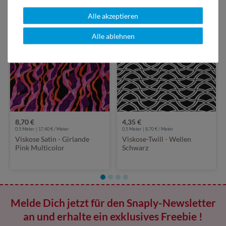
Alle akzeptieren
Ausverkauft
Alle ablehnen
8,70 €
4,35 €
0,5 Meter | 17,40 € / Meter
0,5 Meter | 8,70 € / Meter
Viskose Satin - Girlande
Viskose-Twill - Wellen
Pink Multicolor
Schwarz
Melde Dich jetzt für den Snaply-Newsletter
an und erhalte ein exklusives Freebie !