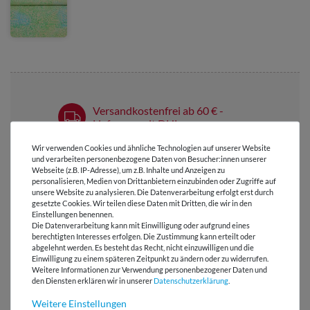
Versandkostenfrei ab 60 € -
Lieferung mit DHL
Wir verwenden Cookies und ähnliche Technologien auf unserer Website
E-Mail Kundenservice
und verarbeiten personenbezogene Daten von Besucher:innen unserer
Antwort in 24h
Webseite (z.B. IP-Adresse), um z.B. Inhalte und Anzeigen zu
personalisieren, Medien von Drittanbietern einzubinden oder Zugriffe auf
Über 98% positive
unsere Website zu analysieren. Die Datenverarbeitung erfolgt erst durch
Bewertungen
gesetzte Cookies. Wir teilen diese Daten mit Dritten, die wir in den
Einstellungen benennen.
Die Datenverarbeitung kann mit Einwilligung oder aufgrund eines
Über 110 Gratis
berechtigten Interesses erfolgen. Die Zustimmung kann erteilt oder
Schnittmuster für Dich
abgelehnt werden. Es besteht das Recht, nicht einzuwilligen und die
Einwilligung zu einem späteren Zeitpunkt zu ändern oder zu widerrufen.
Weitere Informationen zur Verwendung personenbezogener Daten und
den Diensten erklären wir in unserer
Daten­schutz­erklärung
.
VIELLEICHT AUCH INTERESSANT
Weitere Einstellungen