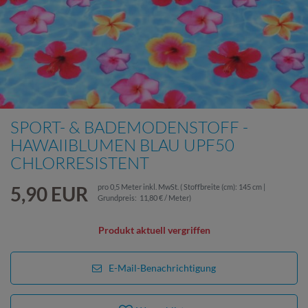
SPORT- & BADEMODENSTOFF -
HAWAIIBLUMEN BLAU UPF50
CHLORRESISTENT
5,90 EUR
pro
0,5
Meter
inkl. MwSt.
( Stoffbreite (cm): 145 cm |
Grundpreis:
11,80 € / Meter
)
Produkt aktuell vergriffen
E-Mail-Benachrichtigung