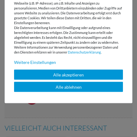
Webseite (z.B. IP-Adresse), um z.B. Inhalte und Anzeigen zu
personalisieren, Medien von Drittanbietern einzubinden oder Zugriffe auf
HERSTELLERINFORMATIONEN
unsere Website zu analysieren. Die Datenverarbeitung erfolgt erst durch
gesetzte Cookies. Wir teilen diese Daten mit Dritten, die wir in den
Einstellungen benennen.
Die Datenverarbeitung kann mit Einwilligung oder aufgrund eines
berechtigten Interesses erfolgen. Die Zustimmung kann erteilt oder
abgelehnt werden. Es besteht das Recht, nicht einzuwilligen und die
Versandkostenfrei ab 60 € -
Einwilligung zu einem späteren Zeitpunkt zu ändern oder zu widerrufen.
Lieferung mit DHL
Weitere Informationen zur Verwendung personenbezogener Daten und
den Diensten erklären wir in unserer
Daten­schutz­erklärung
.
E-Mail Kundenservice
Weitere Einstellungen
Antwort in 24h
Alle akzeptieren
Über 98% positive
Bewertungen
Alle ablehnen
Über 110 Gratis
Schnittmuster für Dich
VIELLEICHT AUCH INTERESSANT