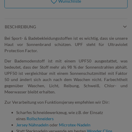
Wunschliste
BESCHREIBUNG
Bei Sport- & Badebekleidungsstoffen ist es wichtig, dass sie unsere
Haut vor Sonnenbrand schützen. UPF steht für Ultraviolet
Protection Factor.
Der Bademodenstoff ist mit einem UPF50 ausgestattet, was
bedeutet, dass der Stoff mehr als 98 % der Sonnenstrahlen abhält.
UPF50 ist vergleichbar mit einem Sonnenschutzmittel mit Faktor
50 und ändert sich auch nach dem Waschen nicht. Farbechtheit
gegenüber Waschen, Licht, Reibung, Schweiß, Chlor- und
Meerwasser bleibt erhalten.
Zur Verarbeitung von Funktionsjersey empfehlen wir Dir:
Scharfes Schneidewerkzeug, wie z.B. der Einsatz
eines
Rollschneiders
Jersey Nähnadeln
oder
Microtex-Nadeln
Statt Stecknadeln verwende am besten
Wonder Clips