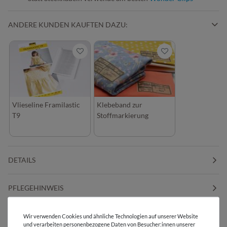
ANDERE KUNDEN KAUFTEN DAZU:
Vlieseline Framilastic
Klebeband zur
T9
Stoffmarkierung
DETAILS
PFLEGEHINWEIS
BEWERTUNGEN
Wir verwenden Cookies und ähnliche Technologien auf unserer Website
und verarbeiten personenbezogene Daten von Besucher:innen unserer