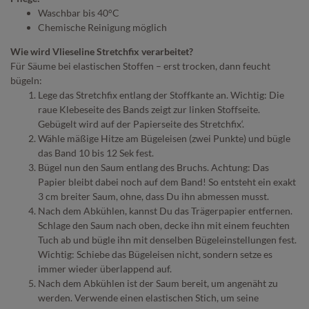
Waschbar bis 40°C
Chemische Reinigung möglich
Wie wird Vlieseline Stretchfix verarbeitet?
Für Säume bei elastischen Stoffen – erst trocken, dann feucht
bügeln:
Lege das Stretchfix entlang der Stoffkante an. Wichtig: Die
raue Klebeseite des Bands zeigt zur linken Stoffseite.
Gebügelt wird auf der Papierseite des Stretchfix‘.
Wähle mäßige Hitze am Bügeleisen (zwei Punkte) und bügle
das Band 10 bis 12 Sek fest.
Bügel nun den Saum entlang des Bruchs. Achtung: Das
Papier bleibt dabei noch auf dem Band! So entsteht ein exakt
3 cm breiter Saum, ohne, dass Du ihn abmessen musst.
Nach dem Abkühlen, kannst Du das Trägerpapier entfernen.
Schlage den Saum nach oben, decke ihn mit einem feuchten
Tuch ab und bügle ihn mit denselben Bügeleinstellungen fest.
Wichtig: Schiebe das Bügeleisen nicht, sondern setze es
immer wieder überlappend auf.
Nach dem Abkühlen ist der Saum bereit, um angenäht zu
werden. Verwende einen elastischen Stich, um seine