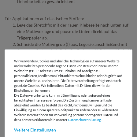
Dehnbarkeit zu gewährleisten!
Für Applikationen auf elastischen Stoffen:
Lege das Stretchfix mit der rauen Klebeseite nach unten auf
eine Motivvorlage und pause die Linien direkt auf das
Trägerpapier ab.
Schneide die Motive grob (!) aus. Lege sie anschließend mit
der rauen Seite auf die linke Stoffseite und bügle sie 10 bis 12
Sekunden bei mäßiger Hitze (zwei bis drei Punkte) fest.
Wir verwenden Cookies und ähnliche Technologien auf unserer Website
Wichtig: Lass die Teile gut auskühlen!
und verarbeiten personenbezogene Daten von Besucher:innen unserer
Schneide die Konturen exakt aus, entferne das Trägerpapier
Webseite (z.B. IP-Adresse), um z.B. Inhalte und Anzeigen zu
personalisieren, Medien von Drittanbietern einzubinden oder Zugriffe auf
und positioniere sie mit der Klebeseite nach unten auf dem
unsere Website zu analysieren. Die Datenverarbeitung erfolgt erst durch
Oberstoff. Wenn alles an der richtigen Position liegt, legst Du
gesetzte Cookies. Wir teilen diese Daten mit Dritten, die wir in den
ein feuchtes Tuch über den Stoff, bügelst alles mit denselben
Einstellungen benennen.
Bügeleinstellungen auf und gibst dem Stoff Zeit, um
Die Datenverarbeitung kann mit Einwilligung oder aufgrund eines
berechtigten Interesses erfolgen. Die Zustimmung kann erteilt oder
abzukühlen.
abgelehnt werden. Es besteht das Recht, nicht einzuwilligen und die
Jetzt sind alle Motivteile fixiert und verrutschen nicht mehr.
Einwilligung zu einem späteren Zeitpunkt zu ändern oder zu widerrufen.
Nähe sie entlang ihrer Konturen fest.
Weitere Informationen zur Verwendung personenbezogener Daten und
den Diensten erklären wir in unserer
Daten­schutz­erklärung
.
Übrigens: Stretchfix gibt es nicht nur als Meterware, sondern auch
Weitere Einstellungen
als
Band mit einer Breite von 3 cm
.