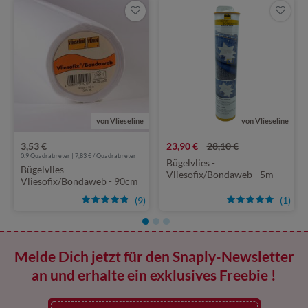
von Vlieseline
von Vlieseline
3,53 €
23,90 €
28,10 €
0.9 Quadratmeter | 7,83 € / Quadratmeter
Bügelvlies -
Bügelvlies -
Vliesofix/Bondaweb - 5m
Vliesofix/Bondaweb - 90cm
Rolle - 30cm breit
breit
(9)
(1)
Melde Dich jetzt für den Snaply-Newsletter
an und erhalte ein exklusives Freebie !