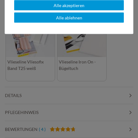
Alle akzeptieren
ANDERE KUNDEN KAUFTEN DAZU:
Alle ablehnen
Vlieseline Vliesofix
Vlieseline Iron On -
Band T25 weiß
Bügeltuch
DETAILS
PFLEGEHINWEIS
BEWERTUNGEN
( 4 )