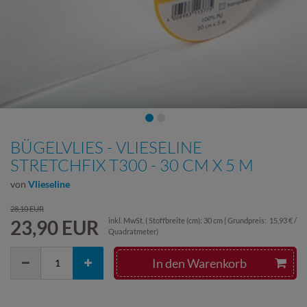
BÜGELVLIES - VLIESELINE
STRETCHFIX T300 - 30 CM X 5 M
von
Vlieseline
28,10 EUR
23,90 EUR
inkl. MwSt.
( Stoffbreite (cm): 30 cm | Grundpreis:
15,93 € /
Quadratmeter
)
In den Warenkorb