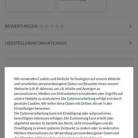
BEWERTUNGEN
HERSTELLERINFORMATIONEN
Versandkostenfrei ab 60 € -
Wir verwenden Cookies und ähnliche Technologien auf unserer Website
Lieferung mit DHL
und verarbeiten personenbezogene Daten von Besucher:innen unserer
Webseite (z.B. IP-Adresse), um z.B. Inhalte und Anzeigen zu
E-Mail Kundenservice
personalisieren, Medien von Drittanbietern einzubinden oder Zugriffe auf
Antwort in 24h
unsere Website zu analysieren. Die Datenverarbeitung erfolgt erst durch
gesetzte Cookies. Wir teilen diese Daten mit Dritten, die wir in den
Einstellungen benennen.
Über 98% positive
Die Datenverarbeitung kann mit Einwilligung oder aufgrund eines
Bewertungen
berechtigten Interesses erfolgen. Die Zustimmung kann erteilt oder
abgelehnt werden. Es besteht das Recht, nicht einzuwilligen und die
Einwilligung zu einem späteren Zeitpunkt zu ändern oder zu widerrufen.
Über 110 Gratis
Weitere Informationen zur Verwendung personenbezogener Daten und
Schnittmuster für Dich
den Diensten erklären wir in unserer
Daten­schutz­erklärung
.