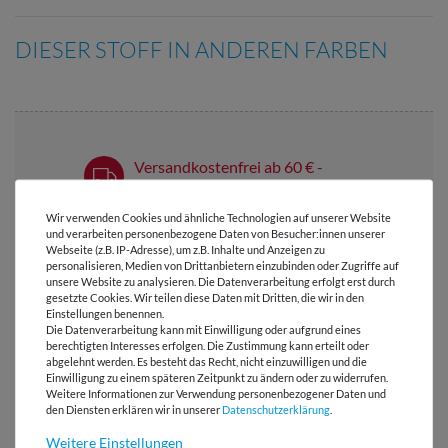
DIESER STOFF IN ANDEREN FARBEN
Versandkostenfrei ab 60 € -
Lieferung mit DHL
Wir verwenden Cookies und ähnliche Technologien auf unserer Website
E-Mail Kundenservice
und verarbeiten personenbezogene Daten von Besucher:innen unserer
Antwort in 24h
Webseite (z.B. IP-Adresse), um z.B. Inhalte und Anzeigen zu
personalisieren, Medien von Drittanbietern einzubinden oder Zugriffe auf
Über 98% positive
unsere Website zu analysieren. Die Datenverarbeitung erfolgt erst durch
gesetzte Cookies. Wir teilen diese Daten mit Dritten, die wir in den
Bewertungen
Einstellungen benennen.
Die Datenverarbeitung kann mit Einwilligung oder aufgrund eines
Über 110 Gratis
berechtigten Interesses erfolgen. Die Zustimmung kann erteilt oder
Schnittmuster für Dich
abgelehnt werden. Es besteht das Recht, nicht einzuwilligen und die
Einwilligung zu einem späteren Zeitpunkt zu ändern oder zu widerrufen.
Weitere Informationen zur Verwendung personenbezogener Daten und
den Diensten erklären wir in unserer
Daten­schutz­erklärung
.
Weitere Einstellungen
VIELLEICHT AUCH INTERESSANT