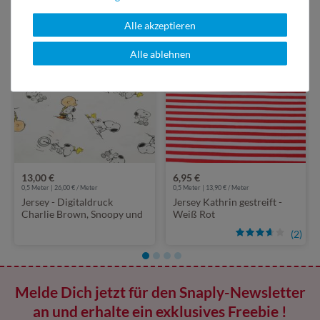
Alle akzeptieren
Alle ablehnen
13,00 €
6,95 €
0,5 Meter | 26,00 € / Meter
0,5 Meter | 13,90 € / Meter
Jersey - Digitaldruck
Jersey Kathrin gestreift -
Charlie Brown, Snoopy und
Weiß Rot
Co. Weiß
(2)
Melde Dich jetzt für den Snaply-Newsletter
an und erhalte ein exklusives Freebie !