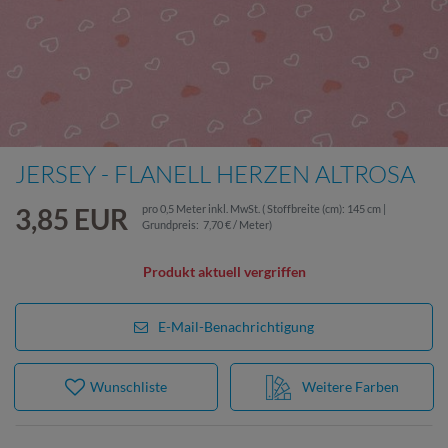
JERSEY - FLANELL HERZEN ALTROSA
3,85 EUR
pro
0,5
Meter
inkl. MwSt.
( Stoffbreite (cm): 145 cm |
Grundpreis:
7,70 € / Meter
)
Produkt aktuell vergriffen
E-Mail-Benachrichtigung
Wunschliste
Weitere Farben