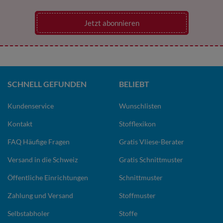
Jetzt abonnieren
SCHNELL GEFUNDEN
BELIEBT
Kundenservice
Wunschlisten
Kontakt
Stofflexikon
FAQ Häufige Fragen
Gratis Vliese-Berater
Versand in die Schweiz
Gratis Schnittmuster
Öffentliche Einrichtungen
Schnittmuster
Zahlung und Versand
Stoffmuster
Selbstabholer
Stoffe