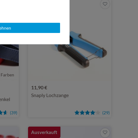
Ausverkauft
lehnen
 Farben
11,90 €
Snaply Lochzange
enkel
(39)
(29)
Ausverkauft