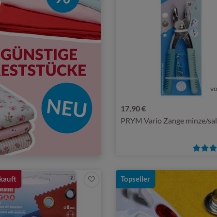
v
17,90 €
PRYM Vario Zange minze/sal
kauft
Topseller