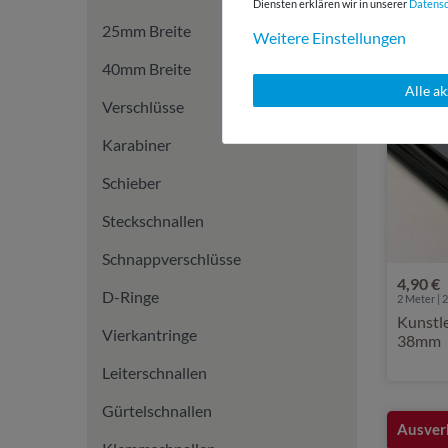
Diensten erklären wir in unserer
Daten­s
25mm Breite
Weitere Einstellungen
40mm Breite
Alle a
Verschlüsse
Karabiner
Schieber
Steckschnallen
Schnappverschlüsse
4,90 €
D-Ringe
2
Meter | 2
Kunstl
Vierkantringe
38mm
Leiterschnallen
Gürtelschnallen
Ausver