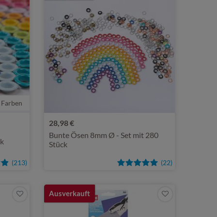
 Farben
28,98 €
Bunte Ösen 8mm Ø - Set mit 280
ck
Stück
(213)
(22)
Ausverkauft