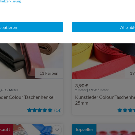
chutz­erklärung
.
kzeptieren
Alle ab
11 Farben
19
3,90 €
,45 € / Meter
2
Meter | 1,95 € / Meter
eder Colour Taschenhenkel
Kunstleder Colour Taschenh
25mm
(14)
kauft
Topseller