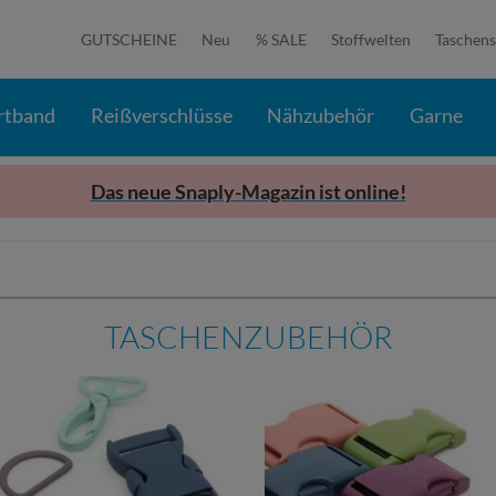
GUTSCHEINE
Neu
% SALE
Stoffwelten
Taschens
rtband
Reißverschlüsse
Nähzubehör
Garne
Das neue Snaply-Magazin ist online!
TASCHENZUBEHÖR