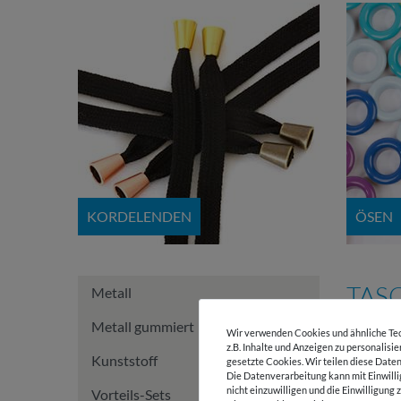
KORDELENDEN
ÖSEN
TAS
Metall
Metall gummiert
Wir verwenden Cookies und ähnliche Tec
z.B. Inhalte und Anzeigen zu personalisi
Kunststoff
gesetzte Cookies. Wir teilen diese Daten
Die Datenverarbeitung kann mit Einwilli
nicht einzuwilligen und die Einwilligun
Vorteils-Sets