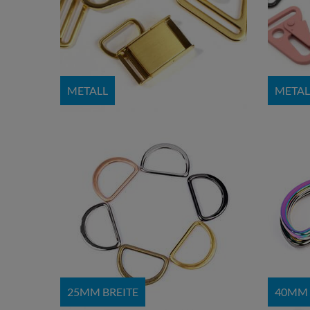
METALL
METAL
25MM BREITE
40MM 