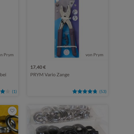
on Prym
von Prym
17,40 €
bei
PRYM Vario Zange
(1)
(53)