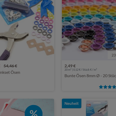
23
€
54,46 €
2,49 €
20 m² | 0,12 € / Stück € / m²
nkset Ösen
Bunte Ösen 8mm Ø - 20 Stü
Neuheit